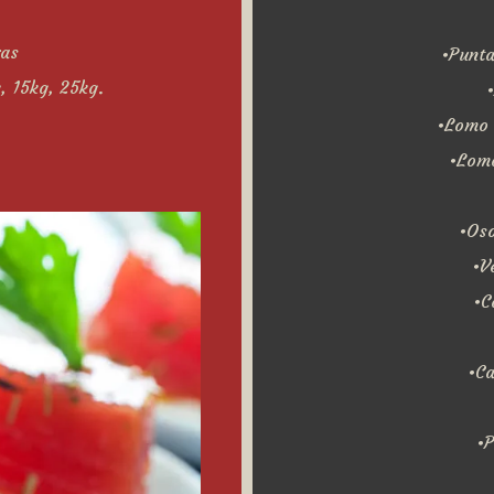
ras
•Punta
, 15kg, 25kg.
•Lomo 
•Lomo
•Oso
•V
•C
•Ca
•P