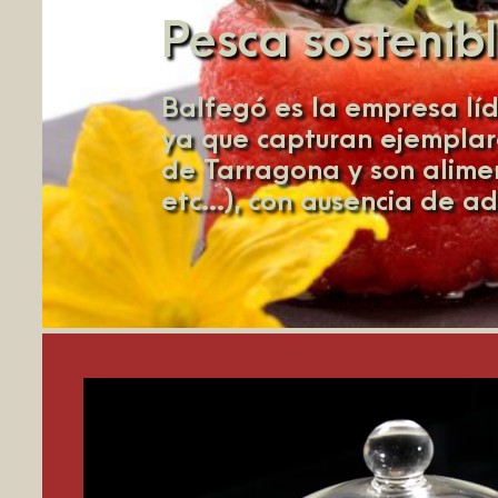
Pesca sostenib
Balfegó es la empresa líd
ya que capturan ejemplare
de Tarragona y son alime
etc...), con ausencia de a