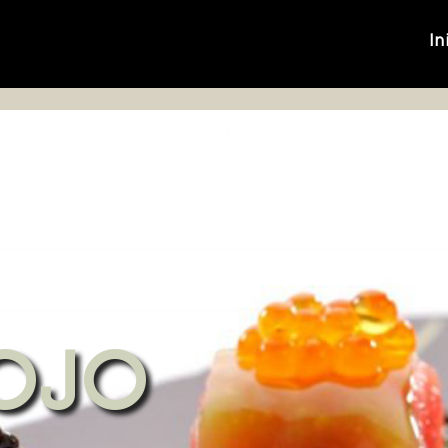
In
OJO