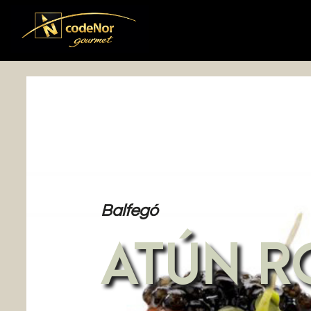
Balfegó
ATÚN R