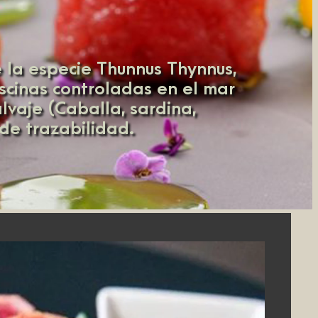
 la especie Thunnus Thynnus,
scinas controladas en el mar
vaje (Caballa, sardina,
 de trazabilidad.