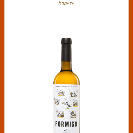
Raposo
FORMIGO
DO Ribeiro
La vendimia es manual con selección de uva en
el viñedo. De color amarillo pajizo brillante.
Aromas intensos, florales, fruta fresca como
pera, manzana verde. En boca es sabroso, con