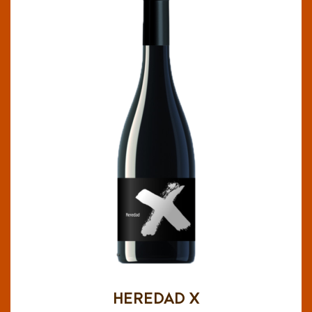
HEREDAD X
D.O.P. Cariñena (Aragón)
Con un color entre picota y rubí muy vivo, y en
nariz es abierto, expresivo, con aromas frutales
propios de la variedad, cerezas, frambuesas y
frutas silvestres. En boca se confirma ese
mismo equilibrio, es jugoso y frutoso, sin
amargores ni dulzores que empalaguen, sedoso
y fácil de beber.
HEREDAD X