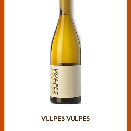
VULPES VULPES
DO Barbanza e Iria
Limpio y brillante, de color amarillo pajizo. De
intensidad media, complejo, elegantes herbales
( saúco, junco, salvia) y final mineral (pólvora,
cuarzo, pedernal). En boca es de media
estructura, marcado por una frescura natural.
VULPES VULPES