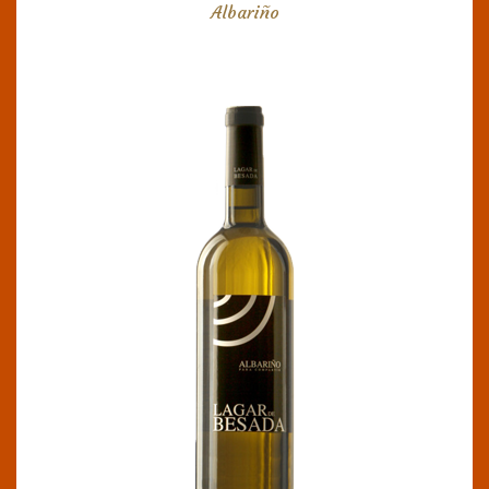
Albariño
LAGAR DE BESADA
DO Rias baixas
Elaborado mediante la maceración de la uvas
en frío. Maduración con sus lías en depósito
durante 1 año. De color amarillo con tonos
verdosos. Huele intenso, a fruta blanca, notas