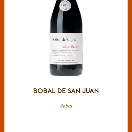
DO Utiel- Requena
Fermentado y madurado 10 meses en depósito
de cemento crudo. Rojo granate y ribete
púrpura. Intensa fragancia a frutos rojos, con
predominio de la fresa y un toque floral
seguido de notas especiadas. En boca es
elegante con entrada fresca y predominio de la
pimienta sobre frutas maduras, fresa y cereza.
Equilibrio entre la fresca acidez y un tanino
BOBAL DE SAN JUAN
firme pero bien pulido, largo y profundo.
Bobal