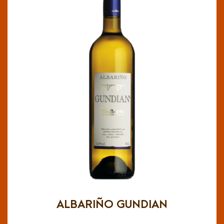
ALBARIÑO GUNDIAN
DOC Rias baixas
Es un vino limpio y brillante, amarillo pajizo
con destellos verdosos. En nariz presenta
aromas frutales y florales de intensidad alta
destacando sobre todo la manzana y el
albaricoque.En boca resalta la frescura y
con una acidez bien
Albariño
juventud del
compensada, lo que lo hace ser goloso,
envolvente y glicérico.
ALBARIÑO GUNDIAN