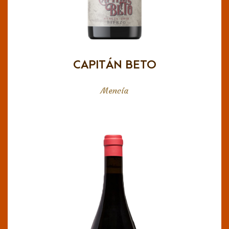
Color rojo cereza Nariz intensa con aromas
florales. En boca es sabroso y fácil de beber y
maridar. Buena acidez.
CAPITÁN BETO
Mencía
VARA Y PULGAR
IGP Cádiz