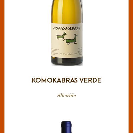
Es un vino intenso en nariz y complejo, notas
florales, fruta de hueso (albaricoque, níspero),
cítricos y vegetales. En boca también es
complejo, fresco y con final elegante.
KOMOKABRAS VERDE
Albariño