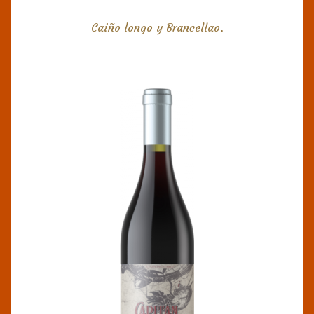
Caiño longo y Brancellao.
CAPITÁN BETO
DO Bierzo
Crianza en ánforas de arcilla de 800 litros.