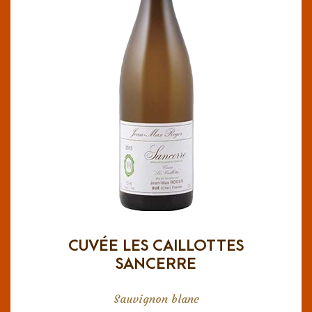
CUVÉE LES CAILLOTTES
SANCERRE
Sancerre AOC
Frescura de fruta, finura, vivacidad y
s
mineralidad caracterizan a este vino. E
expresivo, mezclando aromas varietales
(ruibarbo, retama), florales (espino) y afrutados
frece una estructura densa
(pomelo, limón). O
con un agradable equilibrio ácido con toques de
Final persistente a frutas frescas.
limón.
CUVÉE LES CAILLOTTES
SANCERRE
Sauvignon blanc