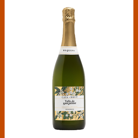
VALLE SAN JAIME BRUT
DOP Requena
Este cava ecológico levantino de producción
limitada se distingue por su frescura, una fina y
expresiva burbuja y marcados aromas afrutados.