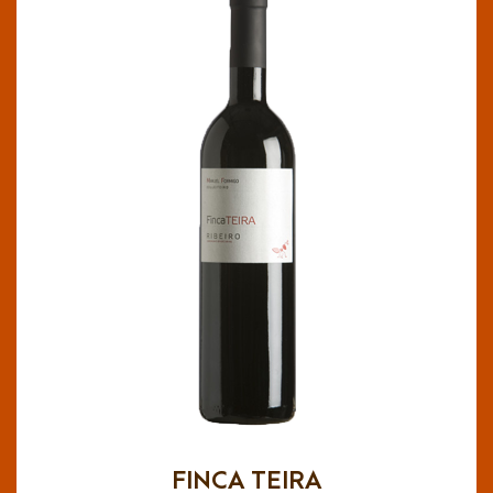
FINCA TEIRA
DO Ribeiro
Vino de color cereza picota. Aromas intensos a
frutas rojas, regaliz. En boca es potente,
equilibrado, con buena acidez, mucha fruta y un
paso muy agradable.
FINCA TEIRA