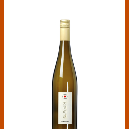
TAMASHI
Sancerre AOC
Este vino procede de la bodega alemana,
Weingut Dietric. Blanco fácil de beber, con los
aromas típicos de la uva Riesling, melocotón y
ciruelas maduras, combinado con la uva Pinot
Gris, que añade frescura y acidez al vino, con
aromas de manzana verde. Es joven y no tiene