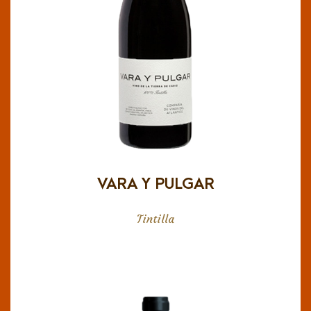
Crianza en barricas usadas de roble francés
durante 10 meses. En nariz aromas de frutos
negros, violetas y herbáceos con toques
minerales y humo. En boca es denso, vivo y
concentrado, con refrescante fruta roja. El
retronasal es largo, aromático y muy mineral.
VARA Y PULGAR
Tintilla