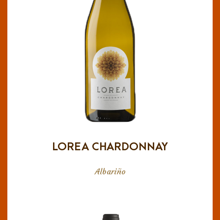
DO Navarra
Vendimia manual durante la noche. De color
claro y brillante, intensidad media, verdoso.
Aromas limpio, intensidad media, aromas de
limón, piña, notas suaves de miel. En boca es
seco y fresco, voluminoso, frutas blancas,
mineral, final largo y refrescante.
LOREA CHARDONNAY
Albariño