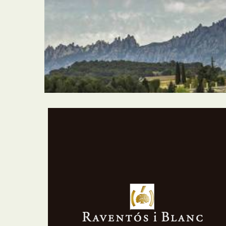
Raventós i Blanc es una de las más largas
tradiciones vitivinícolas documentadas del