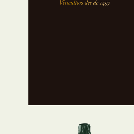
mundo. La granja familiar donde hoy nacen
nuestros vinos pertenece, desde el año 1497,
a la familia Raventós. Cinco siglos de
dedicación al cultivo en estas 90 hectáreas
de viñedos y bosque, y una saga ligada a
esta tierra generación tras generación.