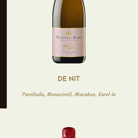
Vino espumoso afrutado con sutiles notas
de fruta blanca y de hueso, notas de hinojo
silvestre y toques de flores rosas. En boca
es sabroso, fresco y equilibrado. Muestra
una acidez vibrante y un carbónico bien
integrado.Disponible en formato de 75cl y
en formato magnum 1,5lt.
DE NIT
Parellada, Monastrell, Macabeo, Xarel·lo