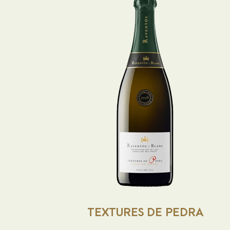
Raventós i Blanc TEXTURES
DE PEDRA
Vino espumoso con 43 meses de crianza. A
la vista destaca su color salmón dorado. En
nariz es muy aromático, con aromas a frutos
rojos, fruta blanca, toques cítricos y frutos
secos ligeros. En boca tiene una entrada
elegante, fresca y ligera, con un carbónico
muy bien integrado, intenso, con una
persistencia media y agradable.
TEXTURES DE PEDRA