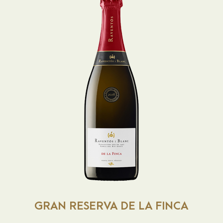
Raventós i Blanc GRAN
RESERVA DE LA FINCA
Después del coupage, el cava reposa en la
botella durante 36 meses. Botella numerada
y fecha de degüelle en la etiqueta. Amarillo
dorado, brillante y limpio. Intensa fruta
muy fresca con unos destacados cítricos.
Elegante, intenso, muy fino. El cremoso
fondo de la crianza nos acompaña durante
todo el recorrido. Excelente acidez y
GRAN RESERVA DE LA FINCA
carbónico muy bien integrado. Gran final.