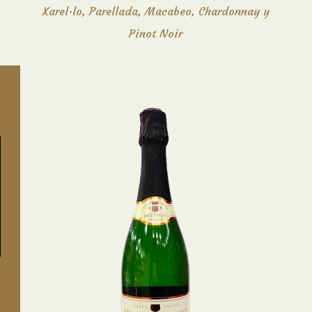
Xarel·lo, Parellada, Macabeo, Chardonnay y
Pinot Noir
MIQUEL DE MARC BRUT
NATURE
Cava de sabor elegante, fresco y equilibrado
con un toque dulzón. Perfecto como
aperitivo y para acompañar pescados,
mariscos, pastas y arroces.