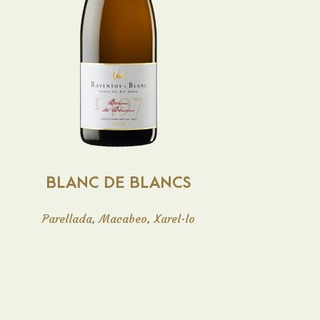
Vino espumoso Brut Nature Reserva,
afrutado (limón, manzana), suave, sabroso,
franco, con una acidez equilibrada. Muy
refrescante, con burbuja abundante y fina.
BLANC DE BLANCS
Parellada, Macabeo, Xarel·lo