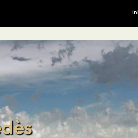
In
edès